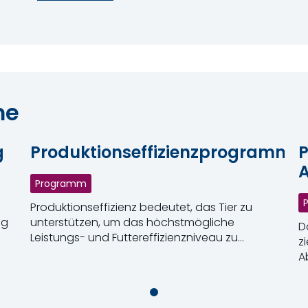
me
g
Produktionseffizienzprogramm
A
Programm
Produktionseffizienz bedeutet, das Tier zu
ng
unterstützen, um das höchstmögliche
D
Leistungs- und Futtereffizienzniveau zu
z
erreichen und dabei den entsprechenden
A
Weiterlesen
Gesundheitszustand aufrechtzuerhalten.
L
W
z