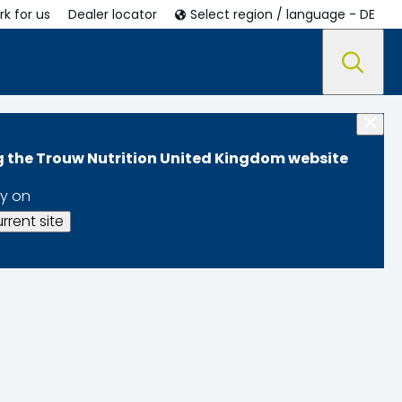
k for us
Dealer locator
Select region / language - DE
ng the Trouw Nutrition United Kingdom website
y on
rrent site