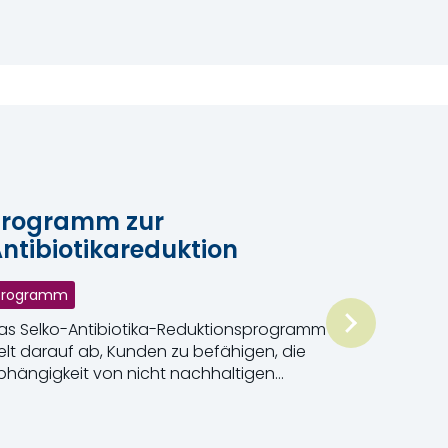
Programm zur
ntibiotikareduktion
Programm
as Selko-Antibiotika-Reduktionsprogramm
ielt darauf ab, Kunden zu befähigen, die
bhängigkeit von nicht nachhaltigen
ösungen wie antimikrobiellen Mitteln effizient
eiterlesen
u reduzieren.