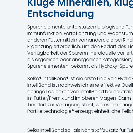
Kluge Mineralien, klu
Entscheidung
Spurenelemente unterstützen biologische Fu
Immunfunktion, Fortpflanzung und Wachstum erf
anderen Futtermitteln vorhanden, die bei Rind
Ergänzung erforderlich, um den Bedarf des Tie
Verfügbarkeit der Spurenmineralquelle variiert
als organisch oder anorganisch kategorisiert,
Spurenelementen, bekannt als Hydroxy-Spure
Selko® IntelliBond® ist die erste Linie von Hydr
IntelliBond ist nachweislich eine effektive Quel
geringe Löslichkeit von IntelliBond bei neutr
im Futter/Premix und im oberen Magen-Darm-T
Tier dort zur Verfügung steht, wo es am dringe
Partikeltechnologie® erzeugt einheitliche Teilc
Selko IntelliBond soll als Nährstoffzusatz für F