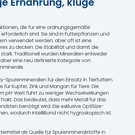
ge Ernährung, kluge
nktionen, die für eine ordnungsgemäße
orderlich sind. Sie sind in Futterpflanzen und
ern verwendet werden, aber oft ist eine
res zu decken. Die Stabilität und damit die
 stark. Traditionell wurden Mineralien entweder
 aber eine neu definierte Kategorie von
nminerale.
oxy-Spurenmineralien für den Einsatz in Tierfuttern.
le für Kupfer, Zink und Mangan für Tiere. Die
alem pH-Wert führt zu weniger Wechselwirkungen
rakt. Das bedeutet, dass mehr Metall für das
ndsten benötigt wird. Die exklusive OptiSize-
hen, wodurch IntelliBond nicht hygroskopisch ist.
uttermittel als Quelle für Spurenmineralstoffe in