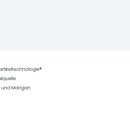
artikeltechnologie®
lquelle
er und Mangan