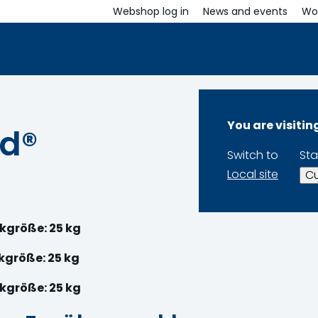
Webshop log in
News and events
Wor
You are visiti
nd®
Switch to
Sta
Local site
Cu
kgröße: 25 kg
kgröße: 25 kg
kgröße: 25 kg