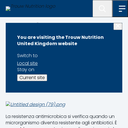
Programme lister
You are visiting the Trouw Nutrition
Programma di
United Kingdom website
Riduzione degli
Switch to
Local site
Antibiotici
Stay on
Current site
La resistenza antimicrobica si verifica quando un
microrganismo diventa resistente agli antibiotici. È