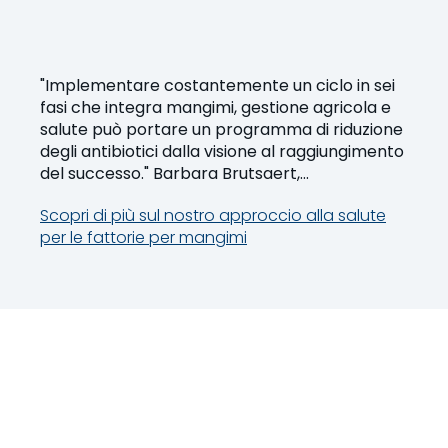
"Implementare costantemente un ciclo in sei
fasi che integra mangimi, gestione agricola e
salute può portare un programma di riduzione
degli antibiotici dalla visione al raggiungimento
del successo." Barbara Brutsaert,
Responsabile del Programma Globale per la
Scopri di più sul nostro approccio alla salute
Salute Avicola
per le fattorie per mangimi