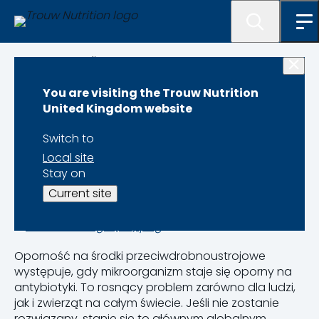
Programme lister
You are visiting the Trouw Nutrition
Program redukcji
United Kingdom website
antybiotyków
Switch to
Local site
Stay on
Current site
Oporność na środki przeciwdrobnoustrojowe
występuje, gdy mikroorganizm staje się oporny na
antybiotyki. To rosnący problem zarówno dla ludzi,
jak i zwierząt na całym świecie. Jeśli nie zostanie
rozwiązany, stanie się to głównym globalnym