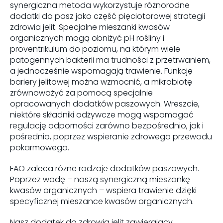
synergiczna metoda wykorzystuje różnorodne
dodatki do pasz jako część pięciotorowej strategii
zdrowia jelit. Specjalne mieszanki kwasów
organicznych mogą obniżyć pH rośliny i
proventrikulum do poziomu, na którym wiele
patogennych bakterii ma trudności z przetrwaniem,
a jednocześnie wspomagają trawienie. Funkcję
bariery jelitowej można wzmocnić, a mikrobiotę
zrównoważyć za pomocą specjalnie
opracowanych dodatków paszowych. Wreszcie,
niektóre składniki odżywcze mogą wspomagać
regulację odporności zarówno bezpośrednio, jak i
pośrednio, poprzez wspieranie zdrowego przewodu
pokarmowego.
FAO zaleca różne rodzaje dodatków paszowych.
Poprzez wodę – naszą synergiczną mieszankę
kwasów organicznych – wspiera trawienie dzięki
specyficznej mieszance kwasów organicznych.
Nasz dodatek do zdrowia jelit zawierający