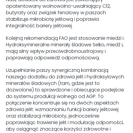
opatentowany wolnowolno-uwalniający C12,
butyraty oraz związek fenolowy w paszach
stabilizuje mikrobiotę jelitową i poprawia
integralność bariery jelitowej.
Kolejną rekomendacją FAO jest stosowanie miedzi i.
Hydroksymineralne minerały śladowe Selko, miedź i,
mają silny wpływ przeciwdrobnoustrojowy i
poprawiają odpowiedź odpornościową.
Uzupełnianie paszy synergiczną kombinacją
naszego dodatku do zdrowia jelit i hydroksylowych
minerałów śladowych (tam, gdzie jest to
dozwolone) to sprawdzone i obiecujące podejście
do systemu produkcji wolnego od AGP. To
połączenie koncentruje się na dwóch aspektach
zdrowia jelit: wzmacnianiu funkcji bariery jelitowej
oraz stabilizacji mikrobioty, jednocześnie
poprawiając trawienie jelit i modulację odporności,
aby osiągnąć znaczące korzyści zdrowotne i