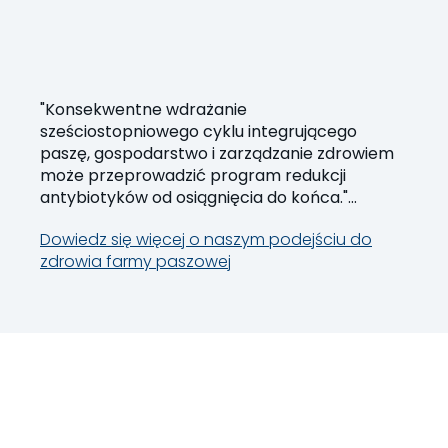
"Konsekwentne wdrażanie
sześciostopniowego cyklu integrującego
paszę, gospodarstwo i zarządzanie zdrowiem
może przeprowadzić program redukcji
antybiotyków od osiągnięcia do końca."
Barbara Brutsaert, Globalna Menedżerka ds.
Dowiedz się więcej o naszym podejściu do
Zdrowia Drobiu
zdrowia farmy paszowej