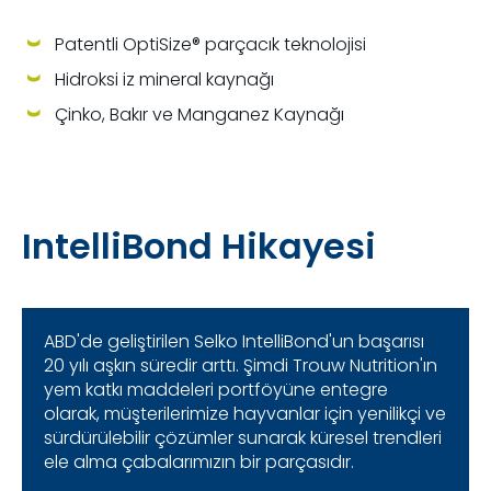
Patentli OptiSize® parçacık teknolojisi
Hidroksi iz mineral kaynağı
Çinko, Bakır ve Manganez Kaynağı
IntelliBond Hikayesi
ABD'de geliştirilen Selko IntelliBond'un başarısı
20 yılı aşkın süredir arttı. Şimdi Trouw Nutrition'ın
yem katkı maddeleri portföyüne entegre
olarak, müşterilerimize hayvanlar için yenilikçi ve
sürdürülebilir çözümler sunarak küresel trendleri
ele alma çabalarımızın bir parçasıdır.