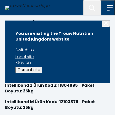
Programme lister
You are visiting the Trouw Nutrition
Selko IntelliBond®
United Kingdom website
Switch to
Local site
Stay on
Intellibond C Ürün Kodu: 11804855 Paket
Current site
Boyutu: 25kg
Intellibond Z Ürün Kodu: 11804895 Paket
Boyutu: 25kg
Intellibond M Ürün Kodu: 12103875 Paket
Boyutu: 25kg